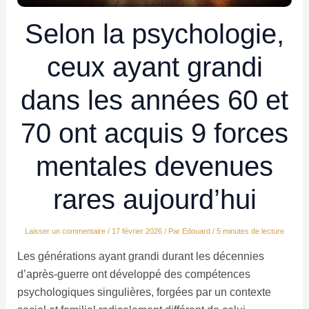
Selon la psychologie,
ceux ayant grandi
dans les années 60 et
70 ont acquis 9 forces
mentales devenues
rares aujourd’hui
Laisser un commentaire
/
17 février 2026
/ Par
Edouard
/
5 minutes de lecture
Les générations ayant grandi durant les décennies
d’après-guerre ont développé des compétences
psychologiques singulières, forgées par un contexte