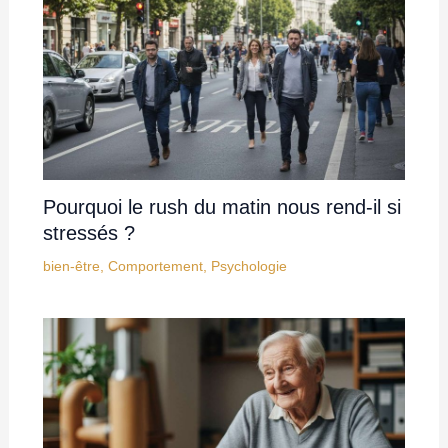
Repousser la retraite plombe la santé
mentale des seniors, voici les métiers
qui maintiennent épanouis
Psychologie
,
Retraite
,
Santé
,
Santé mentale