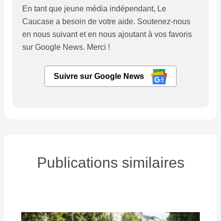
Pourquoi le rush du matin nous rend-il si
stressés ?
bien-être
,
Comportement
,
Psychologie