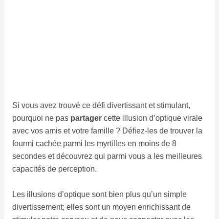
Les illusions d’optique sont bien plus qu’un simple
divertissement; elles sont un moyen enrichissant de
stimuler notre cerveau et de nous connecter avec les
autres à travers des défis amusants et éducatifs. Bonne
chance et bonne observation !
4.2/5 - (4 votes)
À propos
Articles récents
Nathalie S.
Passionnée par l’écriture et curieuse de
tout, je partage mes découvertes à travers
des articles captivants. Avec un style fluide
et une approche accessible, je décrypte
l’actualité, les tendances et bien plus encore
pour informer et inspirer mes lecteurs au quotidien.