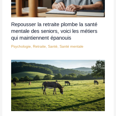
Asinerie Kuleni : élevage d’ânes catalans
et centre de ressourcement en santé
mentale
Animal
,
bien-être
,
Élevage
Courir lentement pour mieux performer :