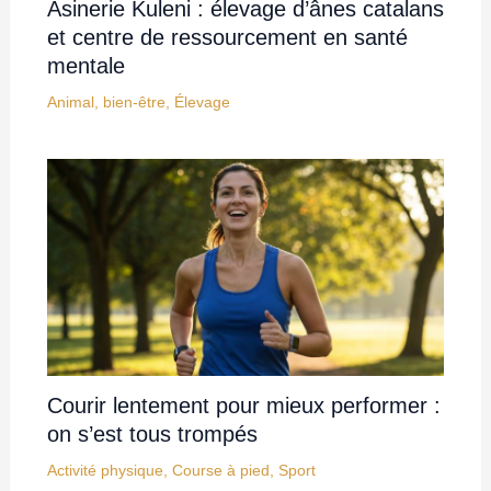
on s’est tous trompés
Activité physique
,
Course à pied
,
Sport
Se ronger les ongles n’est pas du stress
: cela révèle souvent ce trait de
personnalité surprenant