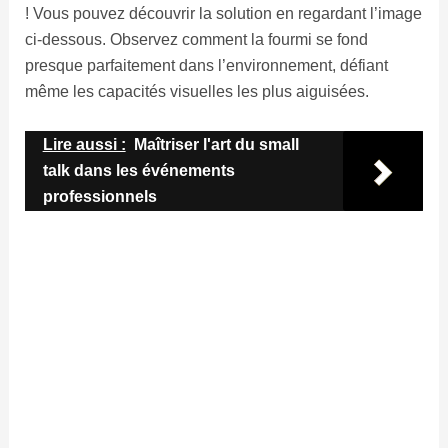
! Vous pouvez découvrir la solution en regardant l’image
ci-dessous. Observez comment la fourmi se fond
presque parfaitement dans l’environnement, défiant
même les capacités visuelles les plus aiguisées.
Lire aussi :
Maîtriser l'art du small
talk dans les événements
professionnels
Si vous avez trouvé ce défi divertissant et stimulant,
pourquoi ne pas
partager
cette illusion d’optique virale
avec vos amis et votre famille ? Défiez-les de trouver la
fourmi cachée parmi les myrtilles en moins de 8
secondes et découvrez qui parmi vous a les meilleures
capacités de perception.