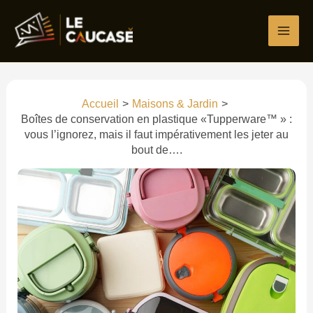
Aller
Écrivez
Nom*
E-
Site
au
ici…
mail*
contenu
Accueil
Maisons & Jardin
Boîtes de conservation en plastique «Tupperware™ » :
vous l’ignorez, mais il faut impérativement les jeter au
bout de….