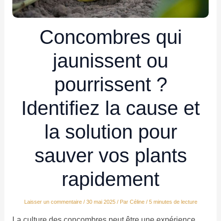
Concombres qui
jaunissent ou
pourrissent ?
Identifiez la cause et
la solution pour
sauver vos plants
rapidement
Laisser un commentaire
/
30 mai 2025
/ Par
Céline
/
5 minutes de lecture
La culture des concombres peut être une expérience