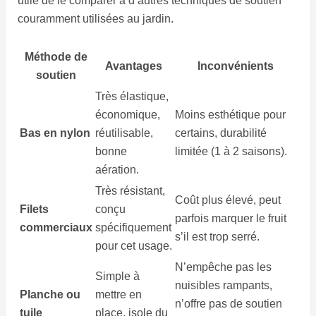
utile de le comparer à d’autres techniques de soutien
couramment utilisées au jardin.
Méthode de
Avantages
Inconvénients
soutien
Très élastique,
économique,
Moins esthétique pour
Bas en nylon
réutilisable,
certains, durabilité
bonne
limitée (1 à 2 saisons).
aération.
Très résistant,
Coût plus élevé, peut
Filets
conçu
parfois marquer le fruit
commerciaux
spécifiquement
s’il est trop serré.
pour cet usage.
N’empêche pas les
Simple à
nuisibles rampants,
Planche ou
mettre en
n’offre pas de soutien
tuile
place, isole du