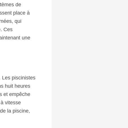
ystèmes de
issent place à
omées, qui
e. Ces
aintenant une
. Les piscinistes
s huit heures
nts et empêche
 à vitesse
de la piscine,