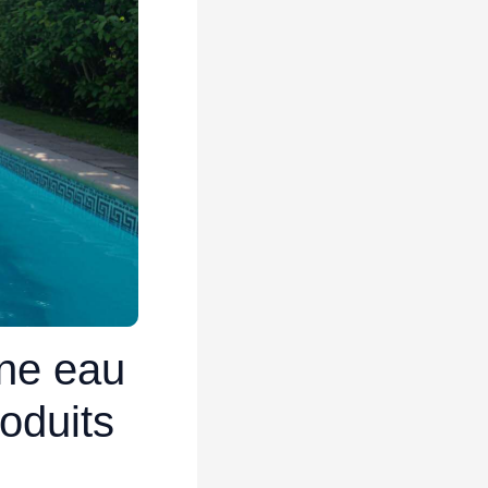
une eau
roduits