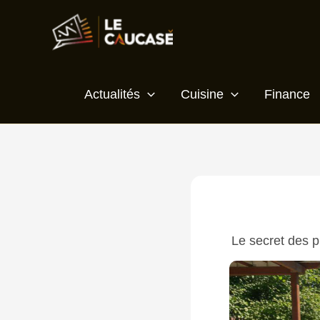
Aller
Écrivez
Nom*
E-
Site
au
ici…
mail*
contenu
Actualités
Cuisine
Finance
Le secret des p