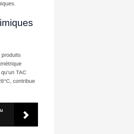
miques.
himiques
 produits
limétrique
is qu’un TAC
28°C, contribue
du