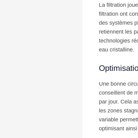
La filtration jo
filtration ont c
des systèmes pl
retiennent les p
technologies ré
eau cristalline.
Optimisatio
Une bonne circul
conseillent de 
par jour. Cela 
les zones stagn
variable permett
optimisant ains