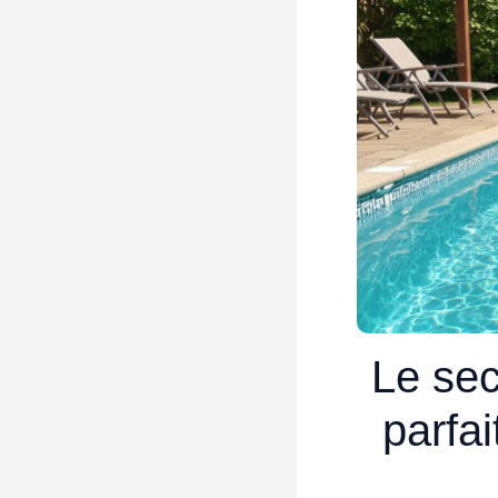
Le sec
parfai