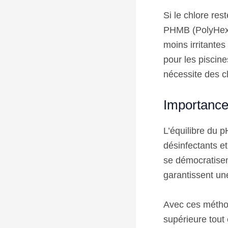
Si le chlore res
PHMB (PolyHexa
moins irritantes
pour les piscin
nécessite des cla
Importance 
L’équilibre du p
désinfectants e
se démocratisent
garantissent un
Avec ces méthod
supérieure tout 