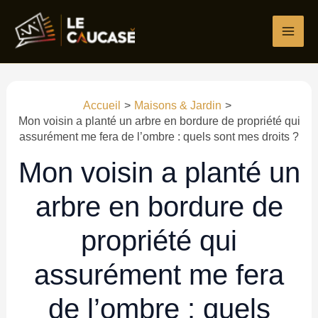
Aller
Écrivez
Nom*
E-
Site
au
ici…
mail*
contenu
Accueil
Maisons & Jardin
Mon voisin a planté un arbre en bordure de propriété qui
assurément me fera de l’ombre : quels sont mes droits ?
Mon voisin a planté un
arbre en bordure de
propriété qui
assurément me fera
de l’ombre : quels