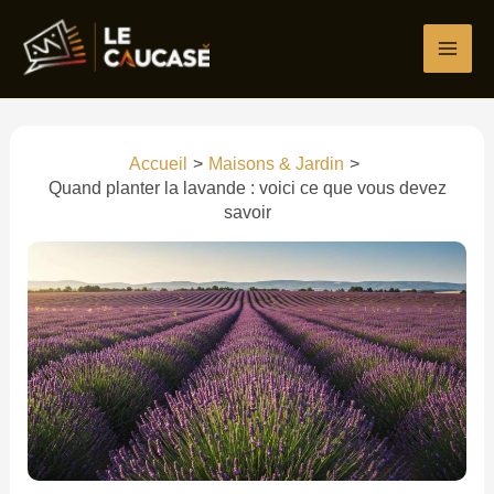
Aller
Écrivez
Nom*
E-
Site
au
ici…
mail*
contenu
Accueil
Maisons & Jardin
Quand planter la lavande : voici ce que vous devez
savoir