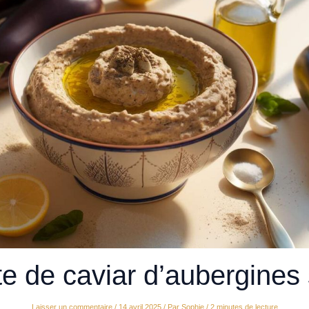
e de caviar d’aubergines
Laisser un commentaire
/
14 avril 2025
/ Par
Sophie
/
2 minutes de lecture