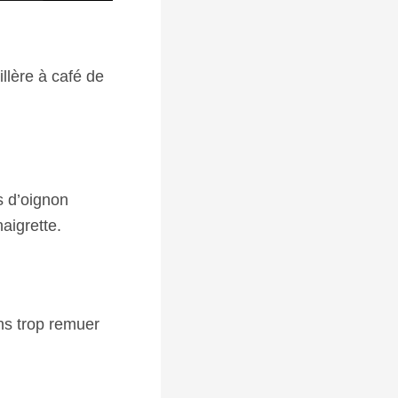
illère à café de
s d’oignon
aigrette.
ans trop remuer