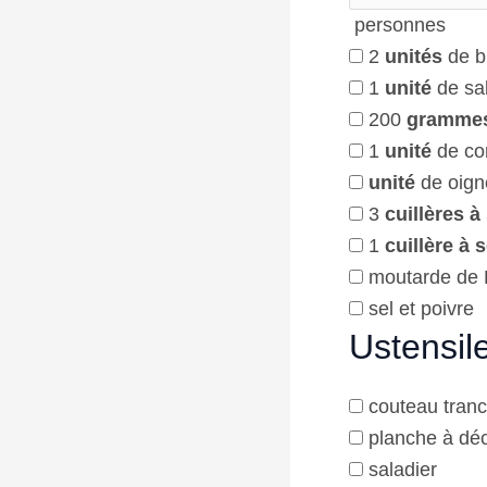
personnes
2
unités
de b
1
unité
de sa
200
gramme
1
unité
de co
unité
de oign
3
cuillères 
1
cuillère à 
moutarde de 
sel et poivre
Ustensil
couteau tran
planche à dé
saladier