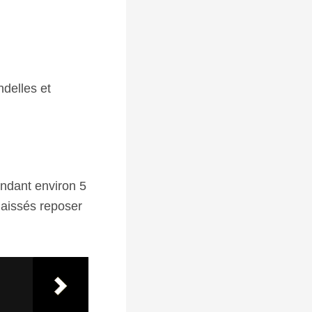
delles et
endant environ 5
laissés reposer