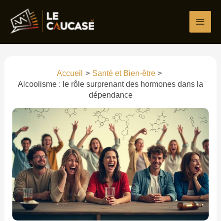
Aller
au
contenu
Accueil
Santé et Bien-être
Alcoolisme : le rôle surprenant des hormones dans la
dépendance