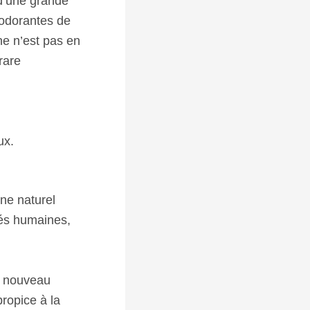
 d’une grande
 odorantes de
ne n’est pas en
rare
ux.
ine naturel
ités humaines,
ur nouveau
propice à la