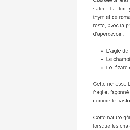
Classée Grand S
valeur. La flor
thym et de roma
reste, avec la 
d’apercevoir :
L’aigle de
Le chamoi
Le lézard 
Cette richesse 
fragile, façonné
comme le pasto
Cette nature gén
lorsque les chal