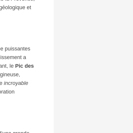
 géologique et
 de puissantes
plissement a
ant, le
Pic des
igineuse,
ne
incroyable
oration