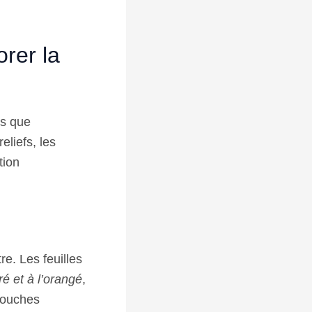
rer la
ns que
liefs, les
tion
re. Les feuilles
é et à l’orangé
,
 touches