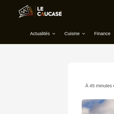
Aller
Écrivez
Nom*
E-
Site
au
ici…
mail*
contenu
Actualités
Cuisine
Finance
À 45 minutes d