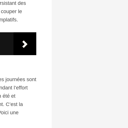
rsistant des
 couper le
mplatifs.
es journées sont
dant l’effort
 été et
. C’est la
Voici une