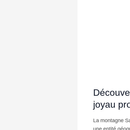
Découver
joyau pr
La montagne Sai
une entité géog