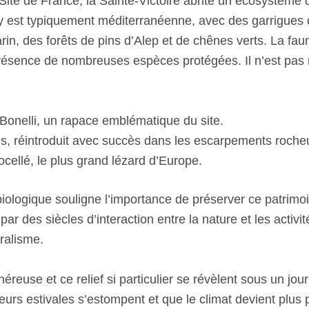
ite de France, la Sainte-Victoire abrite un écosystème
e y est typiquement méditerranéenne, avec des garrigues
rin, des forêts de pins d’Alep et de chênes verts. La fau
présence de nombreuses espèces protégées. Il n’est pas 
 Bonelli, un rapace emblématique du site.
s, réintroduit avec succès dans les escarpements roche
ocellé, le plus grand lézard d’Europe.
biologique souligne l’importance de préserver ce patrimo
 par des siècles d’interaction entre la nature et les activ
ralisme.
éreuse et ce relief si particulier se révèlent sous un jo
eurs estivales s’estompent et que le climat devient plus 