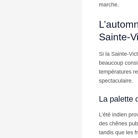
marche.
L’automn
Sainte-Vi
Si la Sainte-Vic
beaucoup consid
températures re
spectaculaire.
La palette
L’été indien pro
des chênes pube
tandis que les f