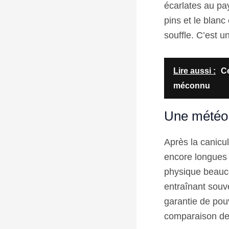
écarlates au pay
pins et le blan
souffle. C’est u
Lire aussi :
Ce
méconnu
Une météo 
Après la canicu
encore longues e
physique beauco
entraînant souv
garantie de pouv
comparaison des