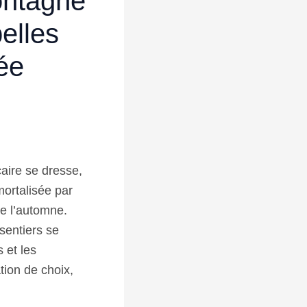
ontagne
belles
ée
aire se dresse,
mortalisée par
de l’automne.
 sentiers se
 et les
tion de choix,