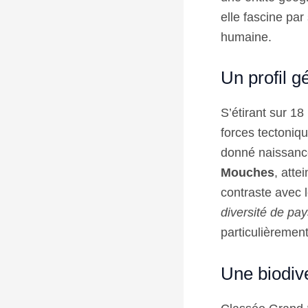
elle fascine par
humaine.
Un profil g
S’étirant sur 18
forces tectoniq
donné naissance
Mouches
, atte
contraste avec l
diversité de pa
particulièrement
Une biodiv