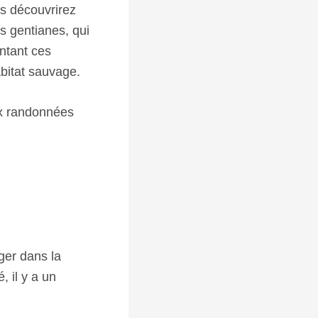
us découvrirez
es gentianes, qui
ntant ces
abitat sauvage.
aux randonnées
rger dans la
 il y a un