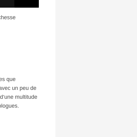
ichesse
ses que
 avec un peu de
 d’une multitude
hologues.