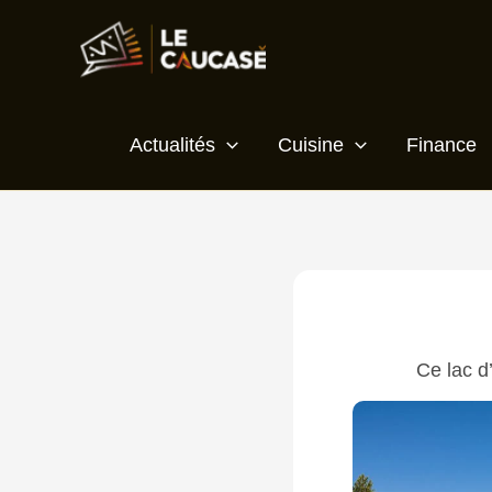
Aller
Écrivez
Nom*
E-
Site
au
ici…
mail*
contenu
Actualités
Cuisine
Finance
Ce lac d