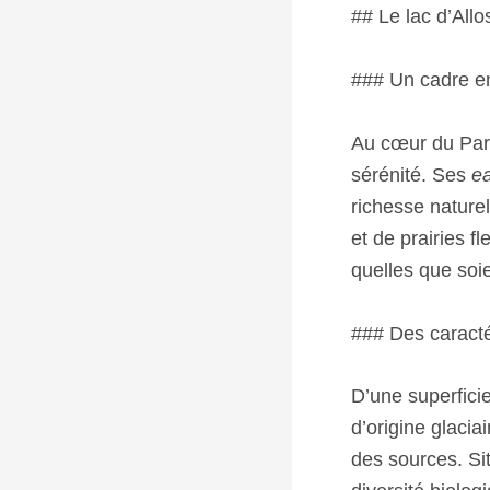
## Le lac d’All
### Un cadre en
Au cœur du Parc
sérénité. Ses
e
richesse nature
et de prairies 
quelles que soie
### Des caracté
D’une superfici
d’origine glacia
des sources. Sit