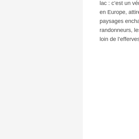
lac : c’est un v
en Europe, atti
paysages enchan
randonneurs, les
loin de l’efferv