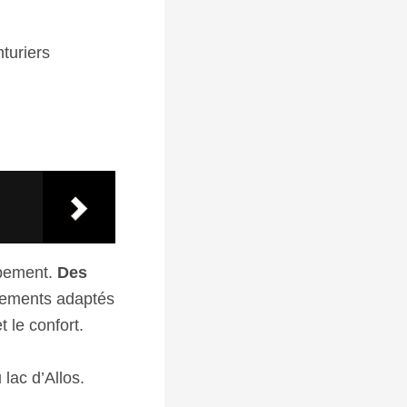
turiers
ipement.
Des
êtements adaptés
 le confort.
lac d’Allos.