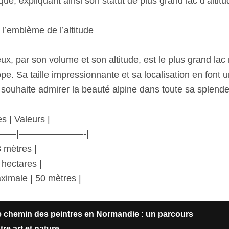
ique, expliquant ainsi son statut de plus grand lac d’alti
 l’emblème de l’altitude
x, par son volume et son altitude, est le plus grand lac 
ope. Sa taille impressionnante et sa localisation en font un
souhaite admirer la beauté alpine dans toute sa splende
es | Valeurs |
—–|———————-|
8 mètres |
 hectares |
ximale | 50 mètres |
e chemin des peintres en Normandie : un parcours
re art et nature