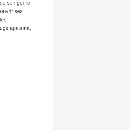
e de son genre
ouvrir ses
les
fuge apaisant,