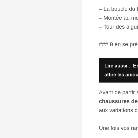
– La boucle du l
– Montée au mon
– Tour des aigui
### Bien se pré
Lire aussi :
En
attire les amo
Avant de partir
chaussures de
aux variations c
Une fois vos ran