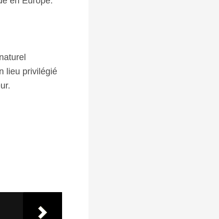
tude en Europe.
naturel
 lieu privilégié
ur.