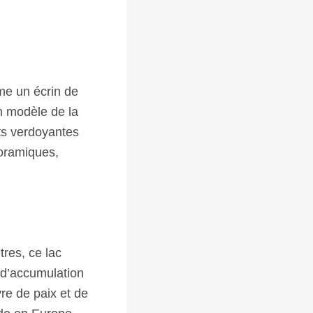
e un écrin de
n modèle de la
ts verdoyantes
noramiques,
res, ce lac
t d’accumulation
vre de paix et de