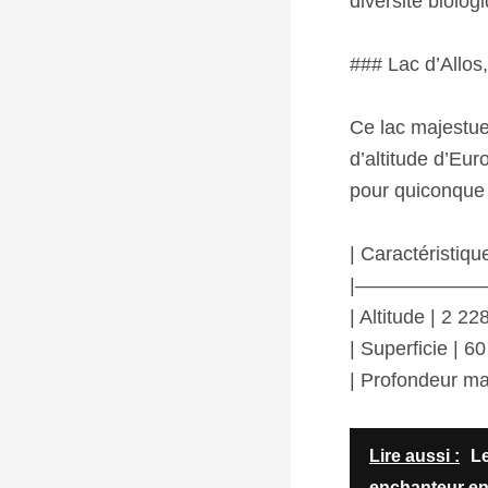
diversité biolog
### Lac d’Allos,
Ce lac majestueu
d’altitude d’Eur
pour quiconque 
| Caractéristiqu
|———————
| Altitude | 2 22
| Superficie | 60
| Profondeur ma
Lire aussi :
L
enchanteur ent