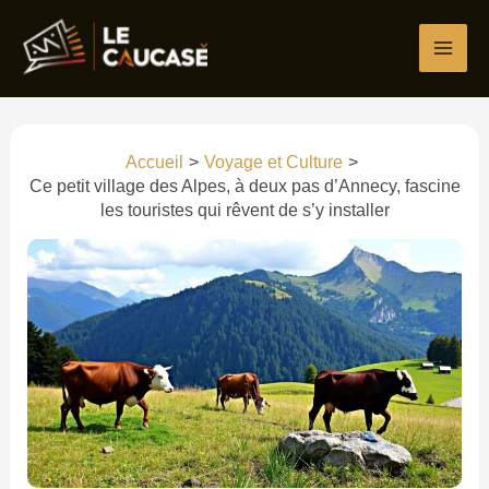
Aller
Écrivez
Nom*
E-
Site
au
ici…
mail*
contenu
Accueil
Voyage et Culture
Ce petit village des Alpes, à deux pas d’Annecy, fascine
les touristes qui rêvent de s’y installer