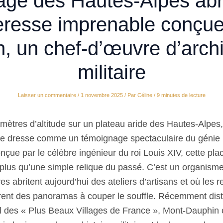
lage des Hautes-Alpes abr
teresse imprenable conçue
, un chef-d’œuvre d’archi
militaire
Laisser un commentaire
/
1 novembre 2025
/ Par
Céline
/
9 minutes de lecture
mètres d’altitude sur un plateau aride des Hautes-Alpes, 
e dresse comme un témoignage spectaculaire du génie m
nçue par le célèbre ingénieur du roi Louis XIV, cette pla
 plus qu’une simple relique du passé. C’est un organisme
s abritent aujourd’hui des ateliers d’artisans et où les 
rent des panoramas à couper le souffle. Récemment dist
el des « Plus Beaux Villages de France », Mont-Dauphin