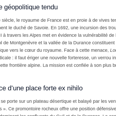
e géopolitique tendu
e siècle, le royaume de France est en proie à de vives t
ent le duché de Savoie. En 1692, une incursion des tro
 à travers les Alpes met en évidence la vulnérabilité de l
l de Montgenèvre et la vallée de la Durance constituent
gique vers le cœur du royaume. Face à cette menace,
Lo
icale : il faut ériger une nouvelle forteresse, un verrou i
ette frontière alpine. La mission est confiée à son plus br
e d’une place forte ex nihilo
 se porte sur un plateau désertique et balayé par les vent
ts ». Ce promontoire rocheux offre une position défensive