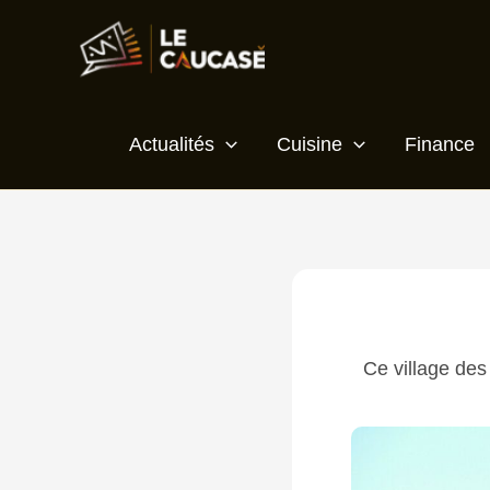
Aller
Écrivez
Nom*
E-
Site
au
ici…
mail*
contenu
Actualités
Cuisine
Finance
Ce village de