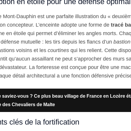
tion en étoile pour une défense optima
de Mont-Dauphin est une parfaite illustration du « deuxi
e son concepteur. L’enceinte adopte une forme de
tracé b
ne en étoile qui permet d’éliminer les angles morts. Cha
éfense mutuelle : les tirs depuis les flancs d’un
bastion
stions voisins et les
courtines
qui les relient. Cette dispo
ntit qu’aucun assaillant ne peut s’approcher des murs s
 dévastateur. La forteresse est conçue pour être une ma
aque détail architectural a une fonction défensive précis
 saviez-vous ? Ce plus beau village de France en Lozère ét
e des Chevaliers de Malte
s clés de la fortification