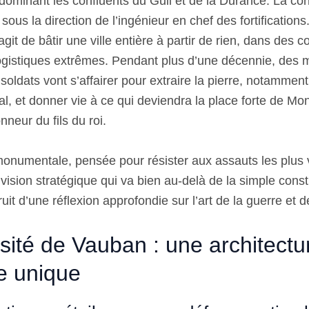
 dominant les confluents du Guil et de la Durance. La con
ous la direction de l’ingénieur en chef des fortifications.
’agit de bâtir une ville entière à partir de rien, dans des c
logistiques extrêmes. Pendant plus d’une décennie, des mi
 soldats vont s’affairer pour extraire la pierre, notammen
al, et donner vie à ce qui deviendra la place forte de Mo
neur du fils du roi.
monumentale, pensée pour résister aux assauts les plus v
vision stratégique qui va bien au-delà de la simple const
 fruit d’une réflexion approfondie sur l’art de la guerre et 
osité de Vauban : une architectu
e unique