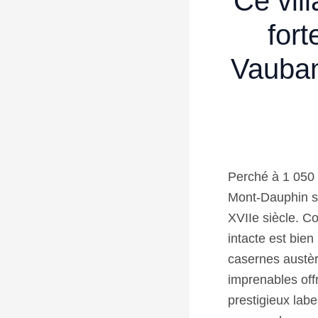
Ce vil
for
Vauban
Perché à 1 050 
Mont-Dauphin s
XVIIe siècle. Co
intacte est bien
casernes austère
imprenables off
prestigieux lab