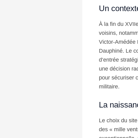
Un context
À la fin du XVII
voisins, notamm
Victor-Amédée II
Dauphiné. Le co
d’entrée straté
une décision rad
pour sécuriser c
militaire.
La naissanc
Le choix du site
des « mille ven