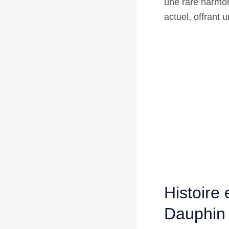
une rare harmoni
actuel, offrant 
Histoire 
Dauphin