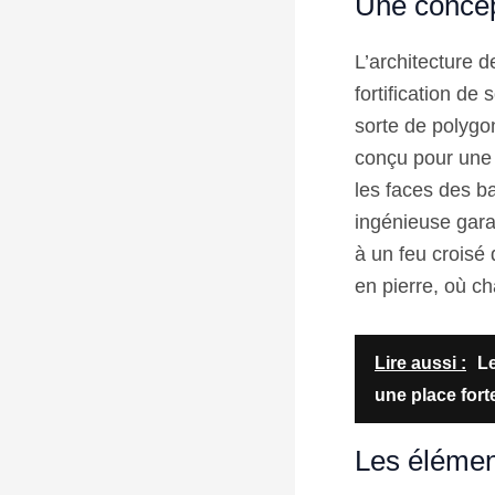
Une concep
L’architecture 
fortification d
sorte de polygo
conçu pour une d
les faces des ba
ingénieuse gara
à un feu croisé
en pierre, où ch
Lire aussi :
Le
une place fort
Les élément