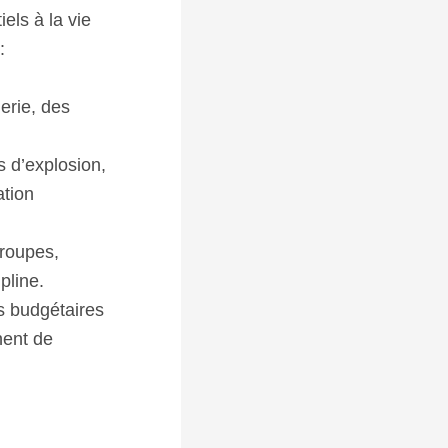
els à la vie
:
erie, des
s d’explosion,
ation
troupes,
pline.
s budgétaires
nent de