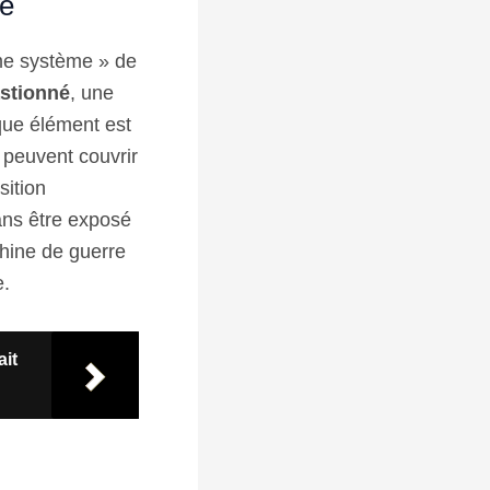
le
ème système » de
astionné
, une
que élément est
peuvent couvrir
sition
ans être exposé
chine de guerre
e.
ait