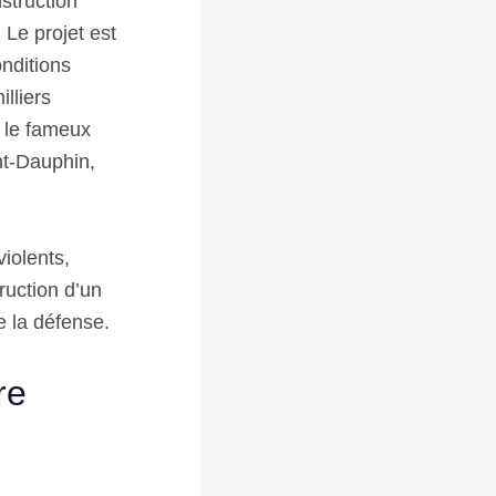
struction
 Le projet est
onditions
lliers
t le fameux
nt-Dauphin,
iolents,
ruction d’un
de la défense.
re