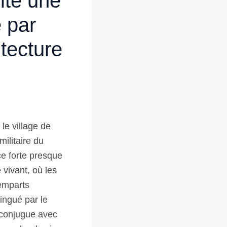
ite une
 par
tecture
le village de
ilitaire du
ce forte presque
 vivant, où les
remparts
ingué par le
 conjugue avec