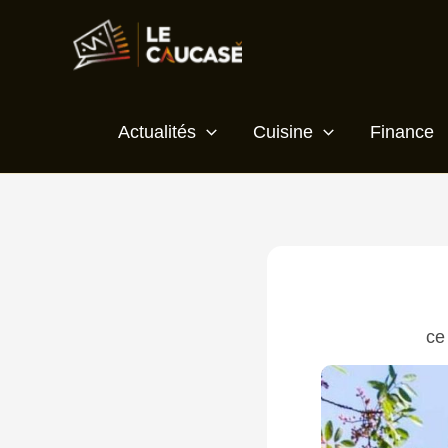
Aller
Écrivez
Nom*
E-
Site
au
ici…
mail*
contenu
Actualités
Cuisine
Finance
ce