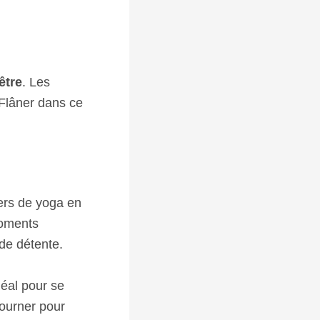
être
. Les
 Flâner dans ce
iers de yoga en
moments
 de détente.
déal pour se
ourner pour