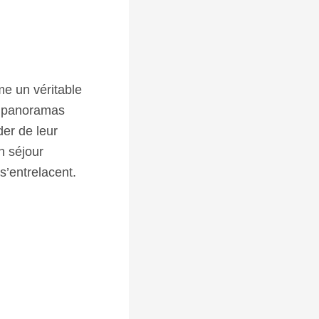
e un véritable
es panoramas
der de leur
n séjour
s’entrelacent.