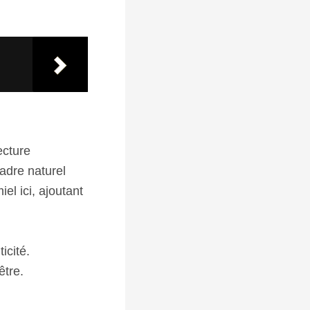
ecture
cadre naturel
el ici, ajoutant
icité.
être.