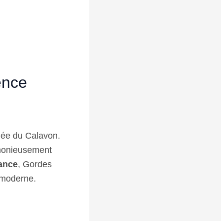
ence
llée du Calavon.
rmonieusement
rance
, Gordes
n moderne.