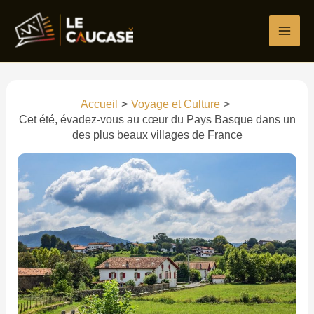
Aller
Écrivez
Nom*
E-
Site
au
ici…
mail*
contenu
Accueil
Voyage et Culture
Cet été, évadez-vous au cœur du Pays Basque dans un
des plus beaux villages de France