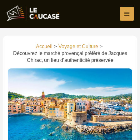
Aller
Écrivez
Nom*
E-
Site
au
ici…
mail*
contenu
Accueil
Voyage et Culture
Découvrez le marché provençal préféré de Jacques
Chirac, un lieu d’authenticité préservée