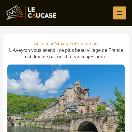
Aller
Écrivez
Nom*
E-
Site
au
ici…
mail*
contenu
Accueil
Voyage et Culture
L’Aveyron vous attend : ce plus beau village de France
est dominé par un château majestueux