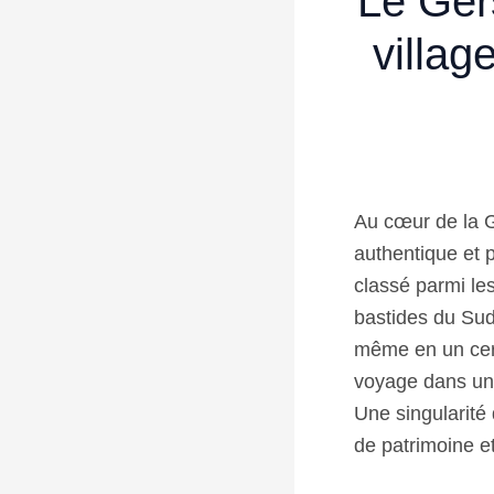
Le Ger
villag
Au cœur de la 
authentique et p
classé parmi le
bastides du Sud-
même en un cerc
voyage dans un 
Une singularité 
de patrimoine e