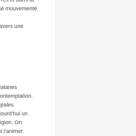
assé mouvementé.
ravers une
latanes
 contemplation.
ipales
jourd’hui un
région. On
t l’animer.