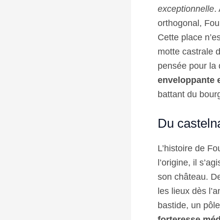
exceptionnelle
.
orthogonal, Fou
Cette place n’e
motte castrale d
pensée pour la 
enveloppante e
battant du bour
Du castelna
L’histoire de 
l’origine, il s’a
son château. De
les lieux dès l’
bastide, un pôl
forteresse méd