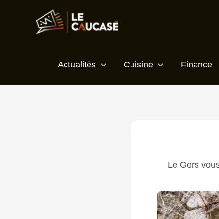
Aller
Écrivez
Nom*
E-
Site
au
ici…
mail*
contenu
Actualités
Cuisine
Finance
Le Gers vous 