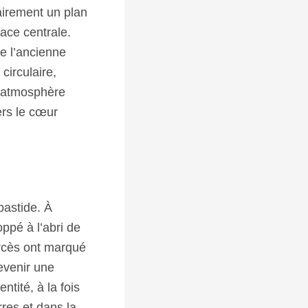
airement un plan
ace centrale.
e l’ancienne
circulaire,
e atmosphère
ers le cœur
astide. À
loppé à l’abri de
urcès ont marqué
devenir une
tité, à la fois
rres et dans la