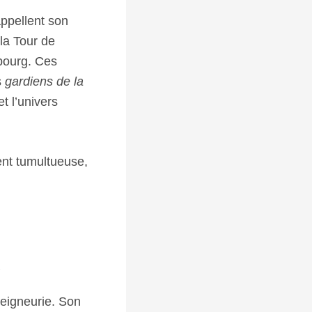
appellent son
 la Tour de
 bourg. Ces
s
gardiens de la
t l’univers
vent tumultueuse,
s
seigneurie. Son