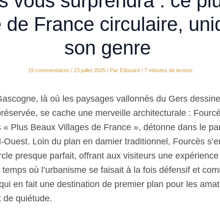
s vous surprendra : ce pl
e de France circulaire, un
son genre
19 commentaires
/
23 juillet 2025
/ Par
Edouard
/
7 minutes de lecture
Gascogne, là où les paysages vallonnés du Gers dessin
réservée, se cache une merveille architecturale : Fourcè
s « Plus Beaux Villages de France », détonne dans le 
Ouest. Loin du plan en damier traditionnel, Fourcès s’en
le presque parfait, offrant aux visiteurs une expérience
temps où l’urbanisme se faisait à la fois défensif et co
qui en fait une destination de premier plan pour les amate
t de quiétude.