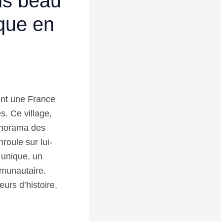
us beau
ique en
ent une France
s. Ce village,
panorama des
roule sur lui-
 unique, un
mmunautaire.
urs d’histoire,