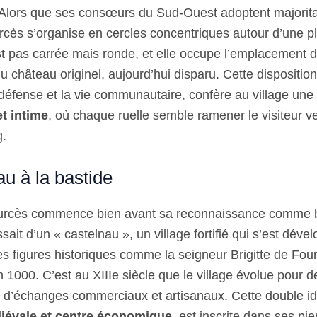
 Alors que ses consœurs du Sud-Ouest adoptent majorit
rcès s’organise en cercles concentriques autour d’une pl
st pas carrée mais ronde, et elle occupe l’emplacement d
u château originel, aujourd’hui disparu. Cette disposition 
défense et la vie communautaire, confère au village un
t intime
, où chaque ruelle semble ramener le visiteur v
g.
u à la bastide
Fourcès commence bien avant sa reconnaissance comme b
gissait d’un « castelnau », un village fortifié qui s’est déve
s figures historiques comme la seigneur Brigitte de Fo
an 1000. C’est au XIIIe siècle que le village évolue pour 
e d’échanges commerciaux et artisanaux. Cette double iden
iévale et centre économique
, est inscrite dans ses pie