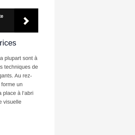
te
rices
a plupart sont à
es techniques de
ants. Au rez-
, forme un
 place à l’abri
e visuelle