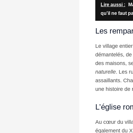
Lire aussi :
Ma
qu'il ne faut 
Les remparts
Le village entie
démantelés, de 
des maisons, se
naturelle
. Les r
assaillants. Cha
une histoire de 
L’église ro
Au cœur du villa
également du XII