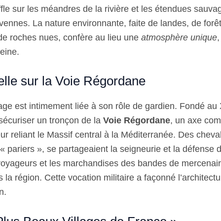
ffle sur les méandres de la rivière et les étendues sauva
vennes. La nature environnante, faite de landes, de forê
 de roches nues, confère au lieu une
atmosphère unique
,
eine.
elle sur la Voie Régordane
llage est intimement liée à son rôle de gardien. Fondé au XI
sécuriser un tronçon de la
Voie Régordane
, un axe com
r reliant le Massif central à la Méditerranée. Des cheva
 pariers », se partageaient la seigneurie et la défense d
voyageurs et les marchandises des bandes de mercenair
 la région. Cette vocation militaire a façonné l’architect
n.