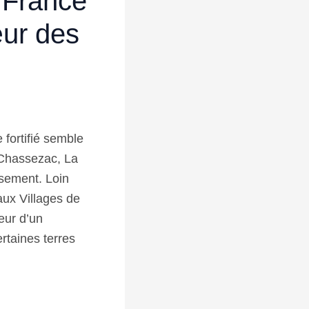
 France
œur des
 fortifié semble
 Chassezac, La
sement. Loin
aux Villages de
œur d’un
rtaines terres