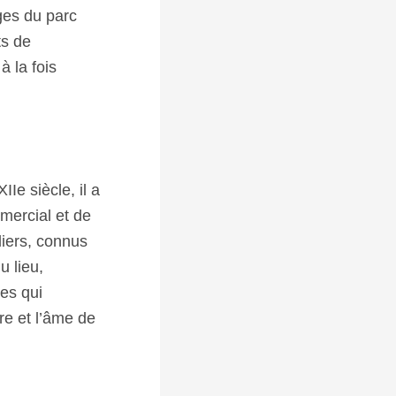
ges du parc
ts de
 à la fois
Ie siècle, il a
mercial et de
liers, connus
u lieu,
es qui
ure et l’âme de