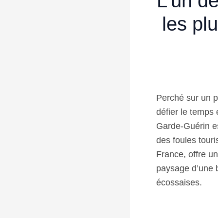
L’un d
les pl
Perché sur un pl
défier le temps
Garde-Guérin es
des foules tour
France, offre u
paysage d’une b
écossaises.