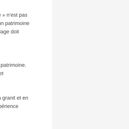
 » n’est pas
un patrimoine
lage doit
 patrimoine.
et
granit et en
xpérience