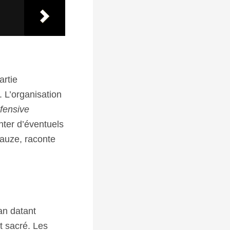
artie
 L’organisation
éfensive
nter d’éventuels
lauze, raconte
an datant
t sacré. Les