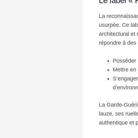
Le label «
La reconnaissan
usurpée. Ce lab
architectural et 
répondre à des c
Posséder u
Mettre en 
S’engager
d’environ
La Garde-Guérin
lauze, ses ruel
authentique et 