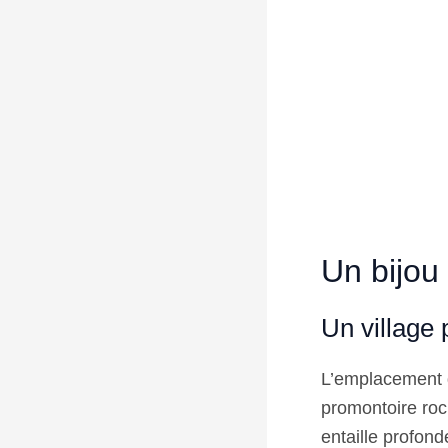
Un bijou
Un village
L’emplacement d
promontoire ro
entaille profon