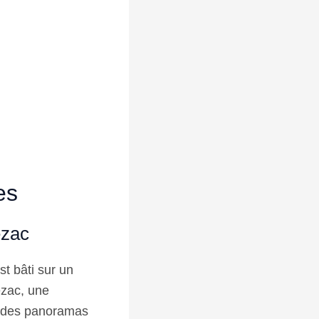
es
ezac
t bâti sur un
ezac, une
re des panoramas