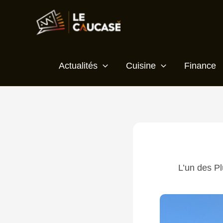
Aller
Écrivez
Nom*
E-
Site
au
ici…
mail*
contenu
Actualités
Cuisine
Finance
L’un des P