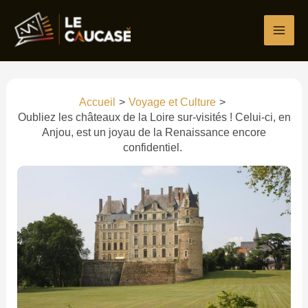
Aller
Écrivez
Nom*
E-
Site
au
ici…
mail*
contenu
Accueil
Voyage et Culture
Oubliez les châteaux de la Loire sur-visités ! Celui-ci, en
Anjou, est un joyau de la Renaissance encore
confidentiel.