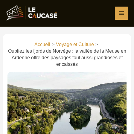
Aller
Écrivez
Nom*
E-
Site
au
ici…
mail*
contenu
Accueil
Voyage et Culture
Oubliez les fjords de Norvège : la vallée de la Meuse en
Ardenne offre des paysages tout aussi grandioses et
encaissés