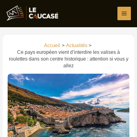
Aller
Écrivez
Nom*
E-
Site
au
ici…
mail*
contenu
Accueil
Actualités
Ce pays européen vient d’interdire les valises à
roulettes dans son centre historique : attention si vous y
allez