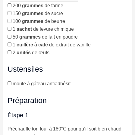
200
grammes
de farine
150
grammes
de sucre
100
grammes
de beurre
1
sachet
de levure chimique
50
grammes
de lait en poudre
1
cuillère à café
de extrait de vanille
2
unités
de œufs
Ustensiles
moule à gâteau antiadhésif
Préparation
Étape 1
Préchauffe ton four à 180°C pour qu’il soit bien chaud