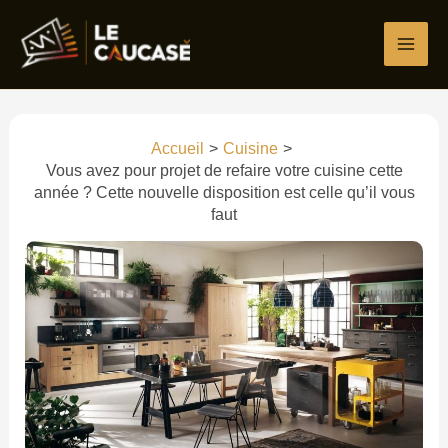
Aller
Écrivez
Nom*
E-
Site
au
ici…
mail*
contenu
Accueil
Cuisine
Vous avez pour projet de refaire votre cuisine cette
année ? Cette nouvelle disposition est celle qu’il vous
faut