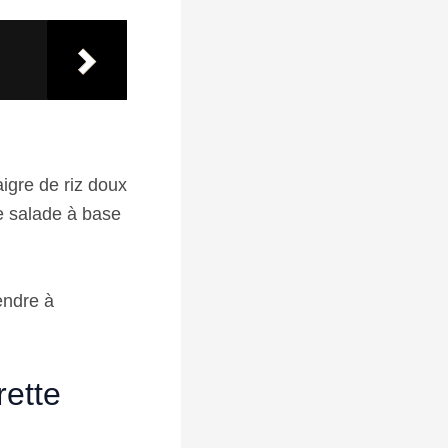
aigre de riz doux
e salade à base
endre à
rette