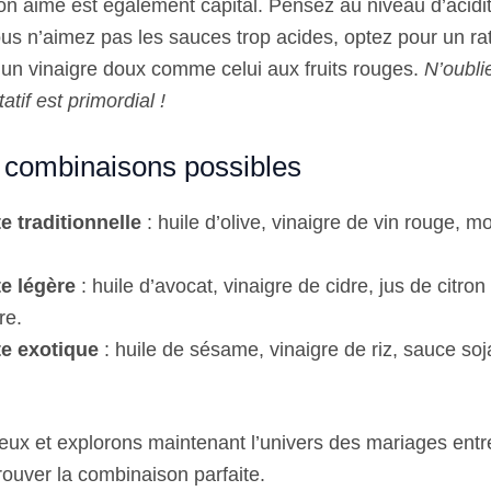
’on aime est également capital. Pensez au niveau d’acidi
ous n’aimez pas les sauces trop acides, optez pour un rat
z un vinaigre doux comme celui aux fruits rouges.
N’oubli
tatif est primordial !
s combinaisons possibles
e traditionnelle
: huile d’olive, vinaigre de vin rouge, mo
te légère
: huile d’avocat, vinaigre de cidre, jus de citro
re.
te exotique
: huile de sésame, vinaigre de riz, sauce so
ux et explorons maintenant l’univers des mariages entre
rouver la combinaison parfaite.