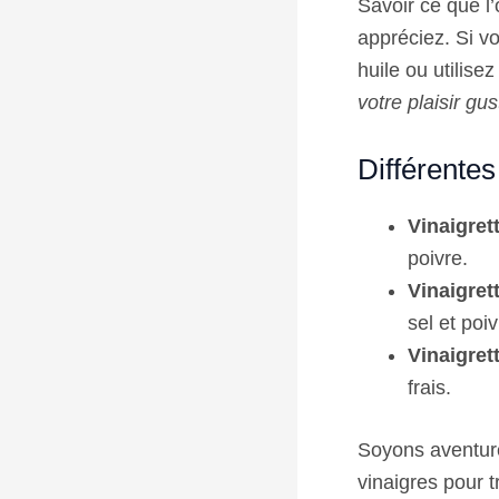
Savoir ce que l
appréciez. Si v
huile ou utilise
votre plaisir gus
Différente
Vinaigrett
poivre.
Vinaigret
sel et poiv
Vinaigret
frais.
Soyons aventure
vinaigres pour t