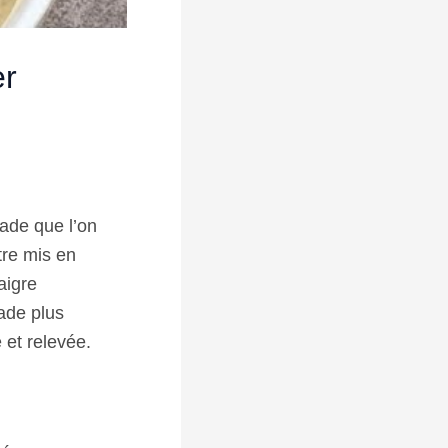
er
lade que l’on
tre mis en
aigre
ade plus
et relevée.