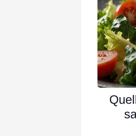
Quell
sa