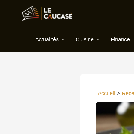
Aller
au
contenu
Actualités
Cuisine
Finance
Accueil
Rece