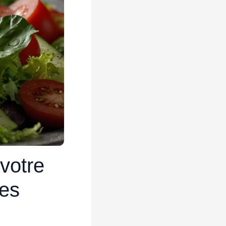
 votre
tes