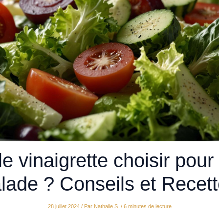
e vinaigrette choisir pour
lade ? Conseils et Recet
28 juillet 2024
/ Par
Nathalie S.
/
6 minutes de lecture