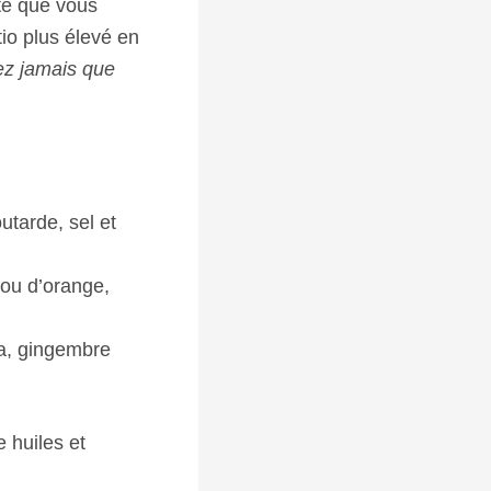
té que vous
io plus élevé en
ez jamais que
utarde, sel et
n ou d’orange,
ja, gingembre
 huiles et