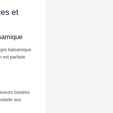
ces et
alsamique
aigre balsamique
n est parfaite
 saveurs boisées
 salade aux