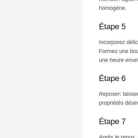
homogène.
Étape 5
Incorporez déli
Formez une boul
une heure envel
Étape 6
Reposer
: laiss
propriétés désir
Étape 7
Après le repos, 