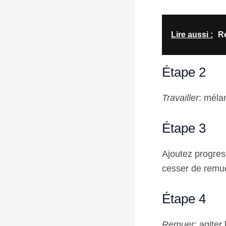
Lire aussi :
Re
Étape 2
Travailler
: méla
Étape 3
Ajoutez progres
cesser de remue
Étape 4
Remuer
: agiter