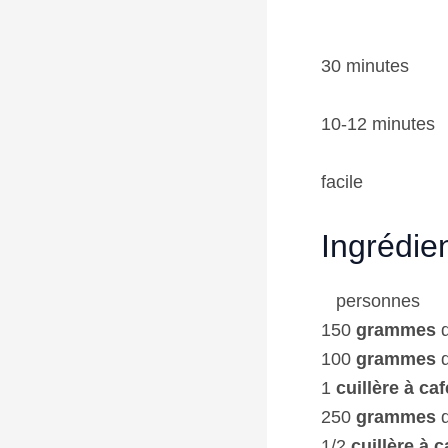
30 minutes
10-12 minutes
facile
Ingrédie
personnes
150
grammes
d
100
grammes
d
1
cuillère à caf
250
grammes
d
1/2
cuillère à c