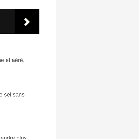
e et aéré.
e sel sans
 rendre plus