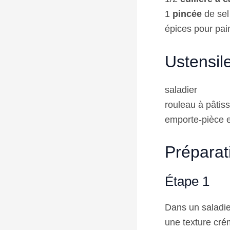
1
pincée
de sel
épices pour pain
Ustensil
saladier
rouleau à pâtiss
emporte-pièce e
Préparat
Étape 1
Dans un saladier
une texture crém