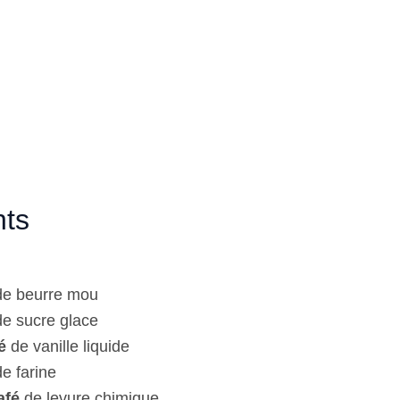
nts
e beurre mou
e sucre glace
é
de vanille liquide
e farine
afé
de levure chimique