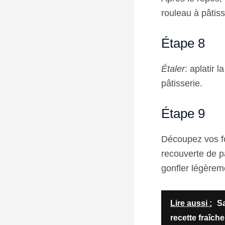
rouleau à pâtis
Étape 8
Étaler
: aplatir 
pâtisserie.
Étape 9
Découpez vos fo
recouverte de p
gonfler légèreme
Lire aussi :
Sa
recette fraîch