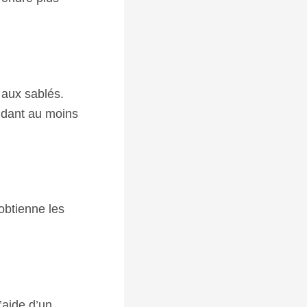
 aux sablés.
endant au moins
 obtienne les
’aide d’un