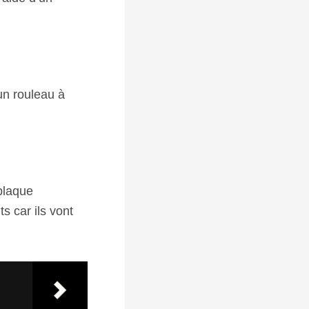
un rouleau à
plaque
s car ils vont