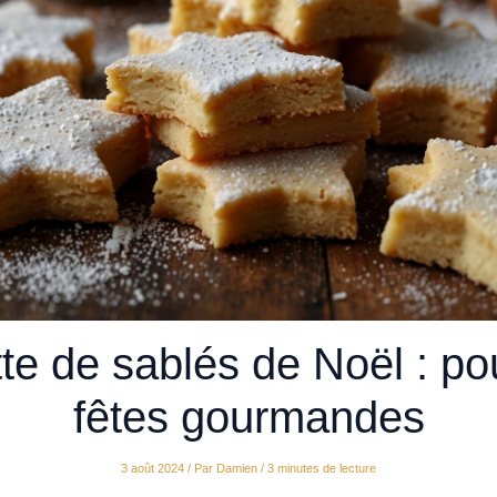
te de sablés de Noël : po
fêtes gourmandes
3 août 2024
/ Par
Damien
/
3 minutes de lecture