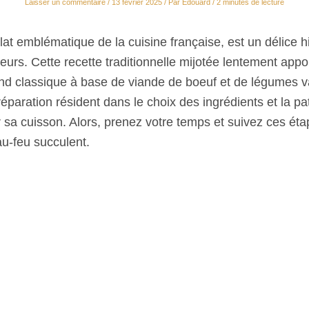
Laisser un commentaire
/
13 février 2025
/ Par
Edouard
/
2 minutes de lecture
lat emblématique de la cuisine française, est un délice h
eurs. Cette recette traditionnelle mijotée lentement app
nd classique à base de viande de boeuf et de légumes v
éparation résident dans le choix des ingrédients et la pa
 sa cuisson. Alors, prenez votre temps et suivez ces ét
au-feu succulent.