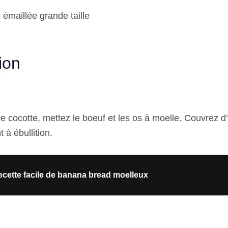
 émaillée grande taille
ion
 cocotte, mettez le boeuf et les os à moelle. Couvrez d’
 à ébullition.
cette facile de banana bread moelleux