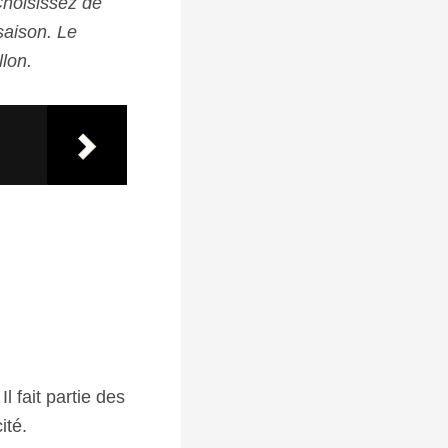
Choisissez de
saison. Le
lon.
l fait partie des
ité.