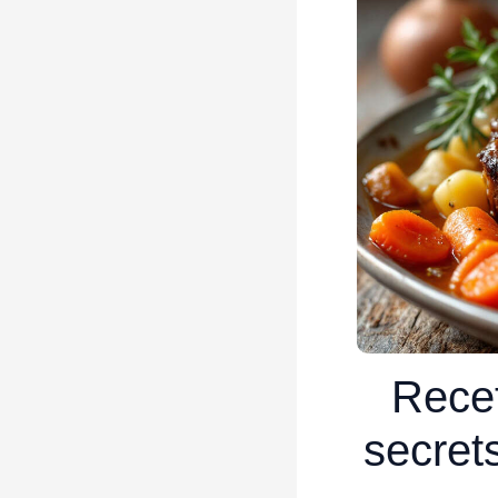
Recet
secrets