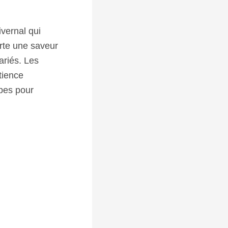
ivernal qui
orte une saveur
ariés. Les
tience
apes pour