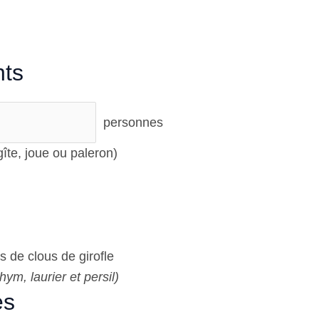
nts
personnes
îte, joue ou paleron)
 de clous de girofle
thym, laurier et persil)
es