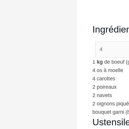
Ingrédie
1
kg
de boeuf (g
4
os à moelle
4
carottes
2
poireaux
2
navets
2
oignons piqués
bouquet garni
(
Ustensil