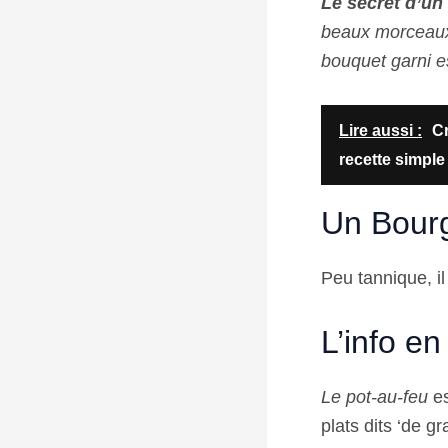
Le secret d’un
beaux morceaux 
bouquet garni e
Lire aussi :
Cr
recette simple 
Un Bourg
Peu tannique, i
L’info en
Le pot-au-feu
es
plats dits ‘de g