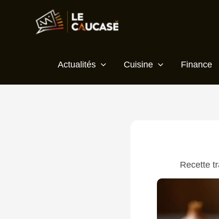
Aller
Écrivez
Nom*
E-
Site
au
ici…
mail*
contenu
Actualités
Cuisine
Finance
Recette tr