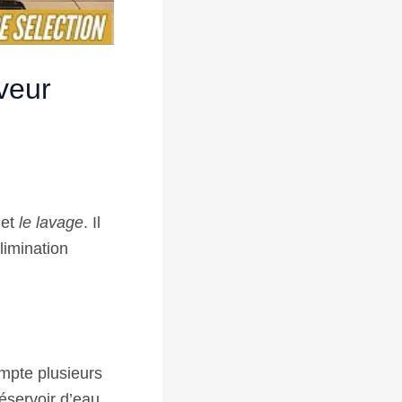
aveur
et
le lavage
. Il
limination
ompte plusieurs
réservoir d’eau