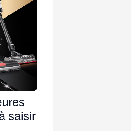
eures
à saisir