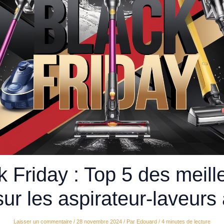
k Friday : Top 5 des meill
sur les aspirateur-laveurs 
Laisser un commentaire
/
28 novembre 2024
/ Par
Edouard
/
4 minutes de lecture