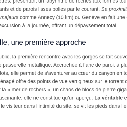
tres, présentant un labyrinthe de roches aux formes to
ts et de parois lisses polies par le courant.
Sa proximi
 majeurs
comme Annecy (10 km) ou Genève en fait une d
excursion à la journée, offrant un dépaysement total.
lle, une première approche
blic, la première rencontre avec les gorges se fait souv
 passerelle métallique. Accrochée à flanc de paroi, à pl
lots, elle permet de s’aventurer au cœur du canyon en to
nagé offre des points de vue vertigineux sur le torrent 
r la « mer de rochers », un chaos de blocs de pierre gig
 fascinante, elle ne constitue qu’un aperçu.
La véritable 
le visiteur dans l’intimité du site, se vit les pieds dans l’e