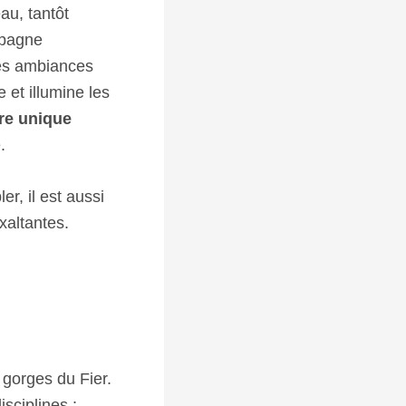
au, tantôt
mpagne
 des ambiances
 et illumine les
re unique
.
r, il est aussi
xaltantes.
 gorges du Fier.
isciplines :