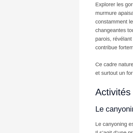
Explorer les gor
murmure apaisa
constamment le v
changeantes tout
parois, révélant
contribue fortem
Ce cadre nature
et surtout un fo
Activités
Le canyoni
Le canyoning est
Il s’agit d’une p