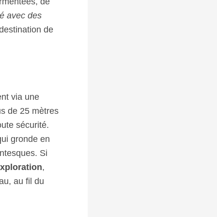
urmentées, de
té avec des
estination de
ent via une
us de 25 mètres
ute sécurité.
qui gronde en
antesques. Si
exploration
,
au, au fil du