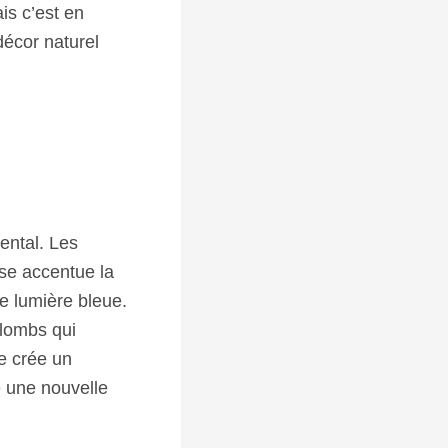
is c’est en
décor naturel
ental. Les
sse accentue la
de lumière bleue.
plombs qui
le crée un
 une nouvelle