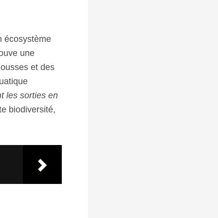
 un écosystème
trouve une
mousses et des
quatique
 les sorties en
 biodiversité,