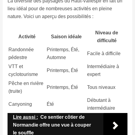
La diversité des paysages du Haut-Vallespir en fait un
lieu idéal pour de nombreuses activités en pleine
nature. Voici un aperçu des possibilités :
Niveau de
Activité
Saison idéale
difficulté
Randonnée
Printemps, Été,
Facile à difficile
pédestre
Automne
VTT et
Intermédiaire à
Printemps, Été
cyclotourisme
expert
Pêche en rivière
Printemps, Été
Tous niveaux
(truite)
Débutant à
Canyoning
Été
intermédiaire
Lire aussi :
Ce sentier côtier de
Normandie offre une vue à couper
le souffle