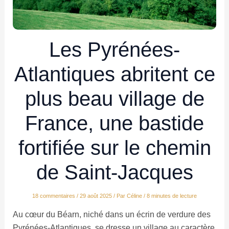
Les Pyrénées-
Atlantiques abritent ce
plus beau village de
France, une bastide
fortifiée sur le chemin
de Saint-Jacques
18 commentaires
/
29 août 2025
/ Par
Céline
/
8 minutes de lecture
Au cœur du Béarn, niché dans un écrin de verdure des
Pyrénées-Atlantiques, se dresse un village au caractère