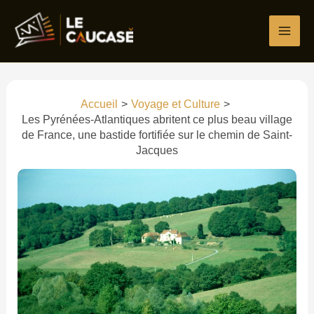
Aller
Écrivez
Nom*
E-
Site
au
ici…
mail*
contenu
Accueil
Voyage et Culture
Les Pyrénées-Atlantiques abritent ce plus beau village
de France, une bastide fortifiée sur le chemin de Saint-
Jacques