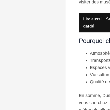
visiter des mus
Lire aussi :
Sa
gardé
Pourquoi c
Atmosphère
Transport
Espaces v
Vie cultur
Qualité de
En somme, Düssel
vous cherchez un
métropole alle