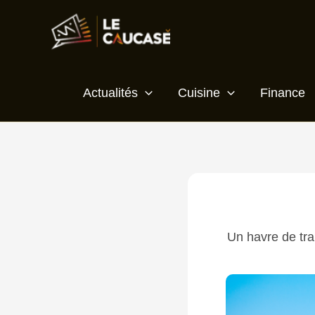
Aller
Écrivez
Nom*
E-
Site
au
ici…
mail*
contenu
Actualités
Cuisine
Finance
Un havre de tran