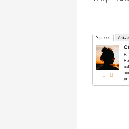
À propos
Articl
Cé
Pa
Ro
cu
sp
pr