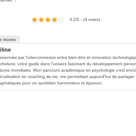
4.2/5 - (4 votes)
es récents
line
ssionnée par l'interconnexion entre
bien-être
et
innovation technologiq
chelune, votre guide dans l'univers fascinant du développement person
ltures mondiales. Mon parcours académique en psychologie s'est enric
écialisation en coaching de vie, me permettant aujourd'hui de partager 
agmatiques pour un quotidien harmonieux et épanoui.