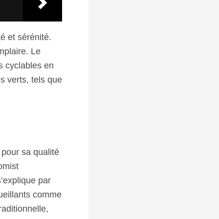
é et sérénité.
mplaire. Le
s cyclables en
s verts, tels que
 pour sa qualité
omist
s’explique par
cueillants comme
raditionnelle,