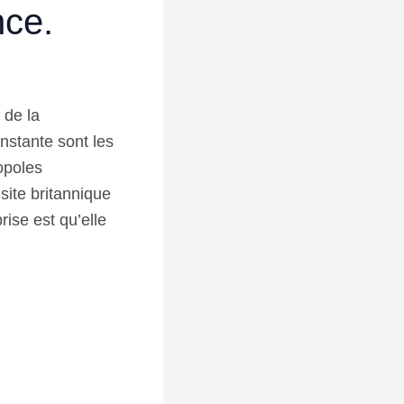
nce.
 de la
onstante sont les
opoles
site britannique
rise est qu’elle