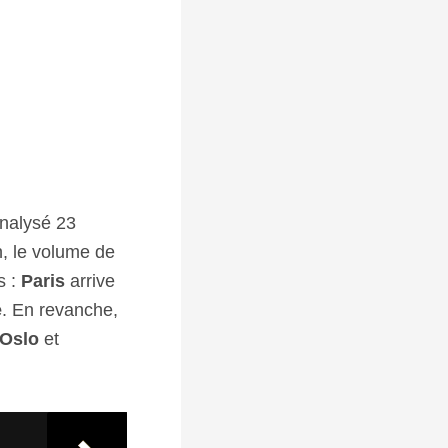
nalysé 23
n, le volume de
s :
Paris
arrive
e
. En revanche,
Oslo
et