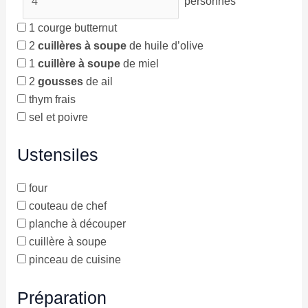
personnes
1
courge butternut
2
cuillères à soupe
de huile d’olive
1
cuillère à soupe
de miel
2
gousses
de ail
thym frais
sel et poivre
Ustensiles
four
couteau de chef
planche à découper
cuillère à soupe
pinceau de cuisine
Préparation