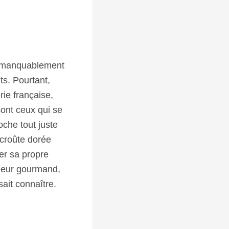
 immanquablement
ts. Pourtant,
ie française,
ont ceux qui se
oche tout juste
 croûte dorée
rer sa propre
nheur gourmand,
ait connaître.