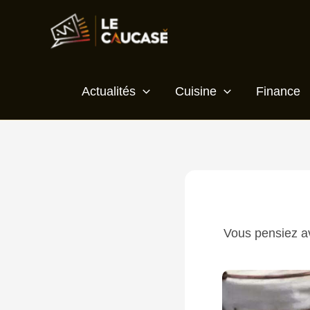
Aller
Écrivez
Nom*
E-
Site
au
ici…
mail*
contenu
Actualités
Cuisine
Finance
Vous pensiez av