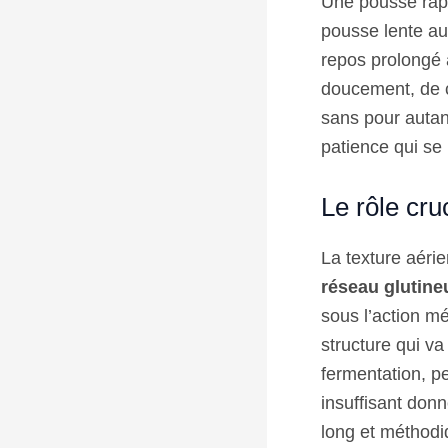
Une pousse rapi
pousse lente au 
repos prolongé 
doucement, de c
sans pour autan
patience qui se
Le rôle cru
La texture aéri
réseau glutine
sous l’action mé
structure qui va
fermentation, p
insuffisant don
long et méthodiq