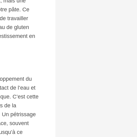
, mais une
otre pâte. Ce
e travailler
au de gluten
vestissement en
eloppement du
tact de l’eau et
que. C’est cette
s de la
. Un pétrissage
ace, souvent
jusqu’à ce