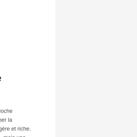
e
rioche
per la
gère et riche.