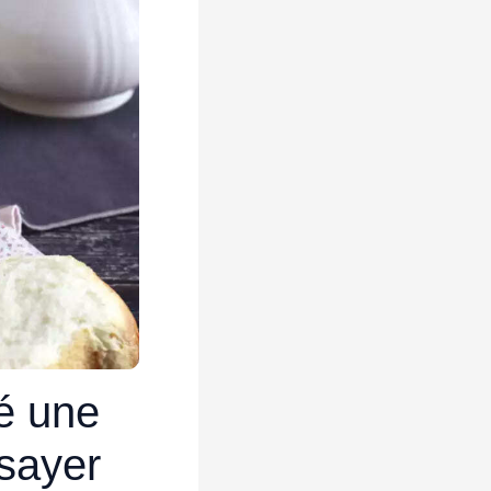
é une
sayer