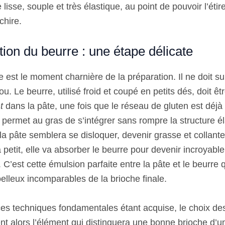
 lisse, souple et très élastique, au point de pouvoir l’éti
chire.
tion du beurre : une étape délicate
e est le moment charnière de la préparation. Il ne doit su
ou. Le beurre, utilisé froid et coupé en petits dés, doit êt
t
dans la pâte, une fois que le réseau de gluten est déjà
 permet au gras de s’intégrer sans rompre la structure él
la pâte semblera se disloquer, devenir grasse et collante,
 à petit, elle va absorber le beurre pour devenir incroyab
e. C’est cette émulsion parfaite entre la pâte et le beurre q
elleux incomparables de la brioche finale.
ces techniques fondamentales étant acquise, le choix de
nt alors l’élément qui distinguera une bonne brioche d’u