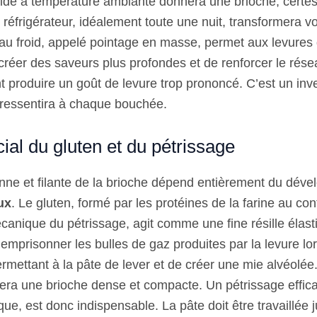
de à température ambiante donnera une brioche, certes
réfrigérateur, idéalement toute une nuit, transformera v
au froid, appelé pointage en masse, permet aux levures d
réer des saveurs plus profondes et de renforcer le rése
t produire un goût de levure trop prononcé. C’est un in
 ressentira à chaque bouchée.
cial du gluten et du pétrissage
enne et filante de la brioche dépend entièrement du dév
ux
. Le gluten, formé par les protéines de la farine au con
canique du pétrissage, agit comme une fine résille élasti
 emprisonner les bulles de gaz produites par la levure lor
ermettant à la pâte de lever et de créer une mie alvéolée
nera une brioche dense et compacte. Un pétrissage effic
ue, est donc indispensable. La pâte doit être travaillée 