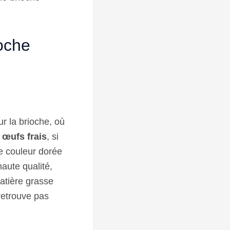
ioche
r la brioche, où
s
œufs frais
, si
le couleur dorée
haute qualité,
atière grasse
 retrouve pas