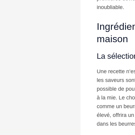
inoubliable.
Ingrédie
maison
La sélecti
Une recette n’e
les saveurs sont
possible de poul
à la mie. Le cho
comme un beurr
élevé, offrira u
dans les beurre