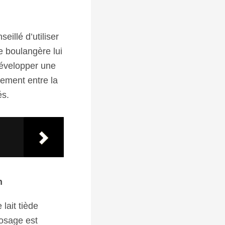
eillé d’utiliser
e boulangère lui
développer une
lement entre la
és.
n
lait tiède
dosage est